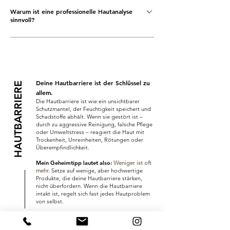
wie Zink, Omega-3-Fettsäuren und Antioxidantien
Warum ist eine professionelle Hautanalyse
Bakterien übertragen werden. Auch das regelmäßige
unterstützen die Zellerneuerung.
sinnvoll?
Reinigen von Handy, Brille und Kissenbezug hilft,
Hautunreinheiten vorzubeugen.
Jede Haut ist anders – nur durch eine gezielte Analyse
lässt sich bestimmen, was sie wirklich braucht.
Professionelle Behandlungen bei TIPPNER
HautpflegeKonzepte unterstützen deine Pflegeroutine
Deine Hautbarriere ist der Schlüssel zu
HAUTBARRIERE
optimal und sorgen für langfristig sichtbare Ergebnisse.
allem.
Die Hautbarriere ist wie ein unsichtbarer
Schutzmantel, der Feuchtigkeit speichert und
Schadstoffe abhält. Wenn sie gestört ist –
durch zu aggressive Reinigung, falsche Pflege
oder Umweltstress – reagiert die Haut mit
Trockenheit, Unreinheiten, Rötungen oder
Überempfindlichkeit.
Mein Geheimtipp lautet also:
Weniger ist oft
mehr.
Setze auf wenige, aber hochwertige
Produkte, die deine Hautbarriere stärken,
nicht überfordern.​ Wenn die Hautbarriere
intakt ist, regelt sich fast jedes Hautproblem
von selbst.
Zu den Hautpflegekonzepten