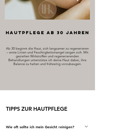
Hautpflege ab 30 Jahren
Hautpflege 
Ab 30 beginnt die Haut, sich langsamer zu regenerieren
Reife Haut braucht besonde
– erste Linien und Feuchtigkeitsmangel zeigen sich. Mit
Rückgang von Elastin, Kollag
gezielten Wirkstoffen und regenerierenden
sie an Spannkraft und Leuch
Behandlungen unterstütze ich deine Haut dabei, ihre
aktivieren die Zellerneueru
Balance zu halten und frühzeitig vorzubeugen.
TIPPS ZUR HAUTPFLEGE
Wie oft sollte ich mein Gesicht reinigen?