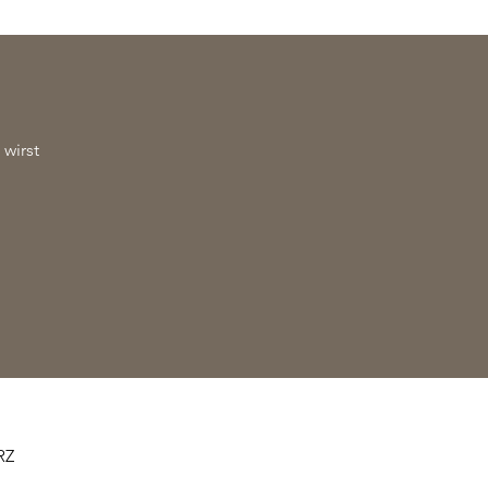
wirst
.
RZ